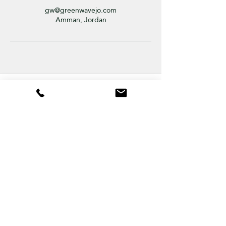
gw@greenwavejo.com
Amman, Jordan
GreenWave
Sustainability consulting, capacity building,
specialized training and project
development across the Arab region
© 2026 GreenWave Environmental Training &
Consultancy. All rights reserved.
Solutions